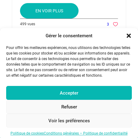
EN VOIR PLUS
499 vues
3
Gérer le consentement
Pour offrir les meilleures expériences, nous utilisons des technologies telles
que les cookies pour stocker et/ou accéder aux informations des appareils.
Le fait de consentir à ces technologies nous permettra de traiter des
données telles que le comportement de navigation ou les ID uniques sur ce
022 555 28 28
site. Le fait de ne pas consentir ou de retirer son consentement peut avoir
cmtb@hin.ch
un effet négatif sur certaines caractéristiques et fonctions.
Route de Crassier 7, Bât. A1 1262 Eysins
Accepter
Développé avec passion par l’
agence de communication Habefast
Refuser
Voir les préférences
Politique de cookies
Conditions générales – Politique de confidentialité